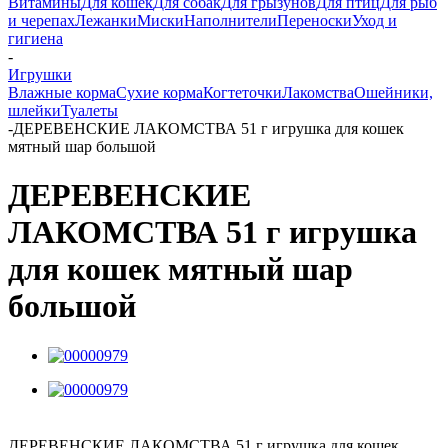
Витамины
Для кошек
Для собак
Для грызунов
Для птиц
Для рыб
и черепах
Лежанки
Миски
Наполнители
Переноски
Уход и
гигиена
-
Игрушки
Влажные корма
Сухие корма
Когтеточки
Лакомства
Ошейники,
шлейки
Туалеты
-
ДЕРЕВЕНСКИЕ ЛАКОМСТВА 51 г игрушка для кошек
мятный шар большой
ДЕРЕВЕНСКИЕ
ЛАКОМСТВА 51 г игрушка
для кошек мятный шар
большой
ДЕРЕВЕНСКИЕ ЛАКОМСТВА 51 г игрушка для кошек