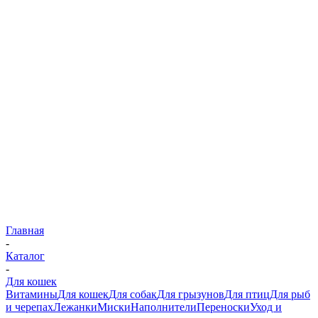
Главная
-
Каталог
-
Для кошек
Витамины
Для кошек
Для собак
Для грызунов
Для птиц
Для рыб
и черепах
Лежанки
Миски
Наполнители
Переноски
Уход и