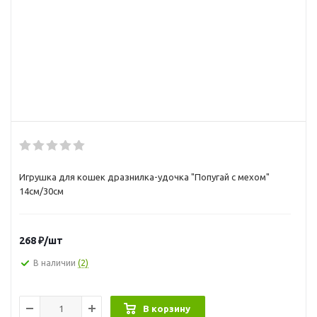
Игрушка для кошек дразнилка-удочка "Попугай с мехом"
14см/30см
268
₽
/шт
В наличии
(2)
В корзину