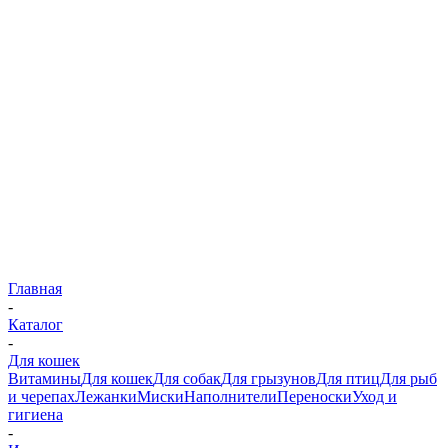
Главная
-
Каталог
-
Для кошек
Витамины
Для кошек
Для собак
Для грызунов
Для птиц
Для рыб
и черепах
Лежанки
Миски
Наполнители
Переноски
Уход и
гигиена
-