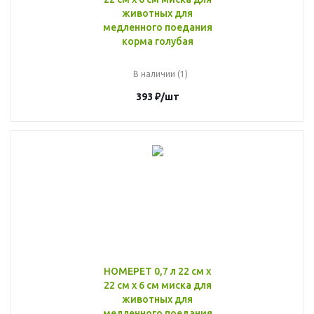
животных для
медленного поедания
корма голубая
В наличии (1)
393
₽
/шт
HOMEPET 0,7 л 22 см х
22 см х 6 см миска для
животных для
медленного поедания