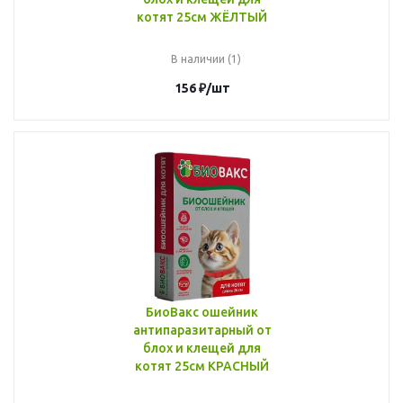
котят 25см ЖЁЛТЫЙ
В наличии (1)
156
₽
/шт
БиоВакс ошейник
антипаразитарный от
блох и клещей для
котят 25см КРАСНЫЙ