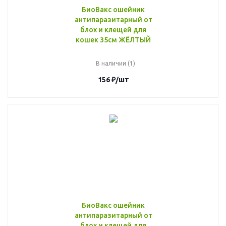
БиоВакс ошейник
антипаразитарный от
блох и клещей для
кошек 35см ЖЁЛТЫЙ
В наличии (1)
156
₽
/шт
БиоВакс ошейник
антипаразитарный от
блох и клещей для