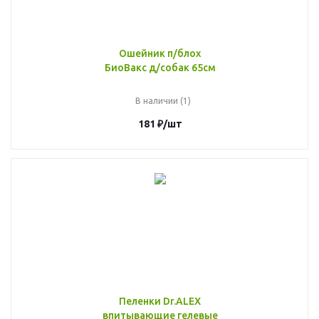
Ошейник п/блох
БиоВакс д/собак 65см
В наличии (1)
181
₽
/шт
Пеленки Dr.ALEX
впитывающие гелевые