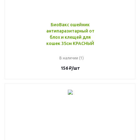
БиоВакс ошейник
антипаразитарный от
блох и клещей для
кошек 35см КРАСНЫЙ
В наличии (1)
156
₽
/шт